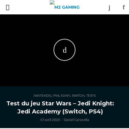
,
,
,
,
NINTENDO
PS4
SONY
SWITCH
TESTS
Test du jeu Star Wars – Jedi Knight:
Jedi Academy (Switch, PS4)
17 avril 2020
Daniel Carosella