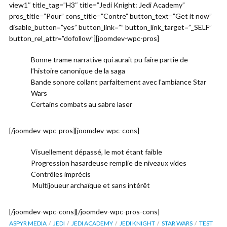
view1″ title_tag=”H3″ title=”Jedi Knight: Jedi Academy”
pros_title=”Pour” cons_title=”Contre” button_text=”Get it now”
disable_button=”yes” button_link=”” button_link_target=”_SELF”
button_rel_attr=”dofollow”][joomdev-wpc-pros]
Bonne trame narrative qui aurait pu faire partie de
l’histoire canonique de la saga
Bande sonore collant parfaitement avec l’ambiance Star
Wars
Certains combats au sabre laser
[/joomdev-wpc-pros][joomdev-wpc-cons]
Visuellement dépassé, le mot étant faible
Progression hasardeuse remplie de niveaux vides
Contrôles imprécis
Multijoueur archaïque et sans intérêt
[/joomdev-wpc-cons][/joomdev-wpc-pros-cons]
ASPYR MEDIA
JEDI
JEDI ACADEMY
JEDI KNIGHT
STAR WARS
TEST