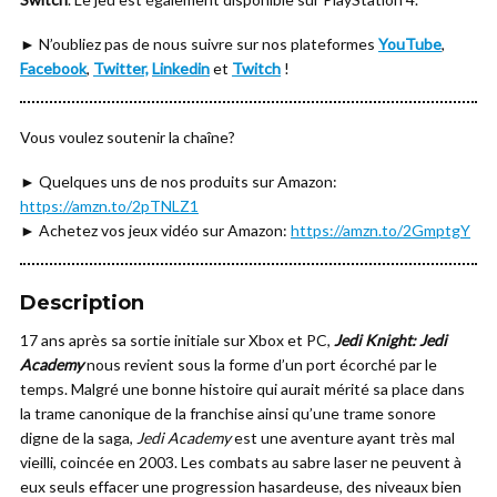
► N’oubliez pas de nous suivre sur nos plateformes
YouTube
,
Facebook
,
Twitter,
Linkedin
et
Twitch
!
Vous voulez soutenir la chaîne?
► Quelques uns de nos produits sur Amazon:
https://amzn.to/2pTNLZ1
► Achetez vos jeux vidéo sur Amazon:
https://amzn.to/2GmptgY
Description
17 ans après sa sortie initiale sur Xbox et PC,
Jedi Knight: Jedi
Academy
nous revient sous la forme d’un port écorché par le
temps. Malgré une bonne histoire qui aurait mérité sa place dans
la trame canonique de la franchise ainsi qu’une trame sonore
digne de la saga,
Jedi Academy
est une aventure ayant très mal
vieilli, coincée en 2003. Les combats au sabre laser ne peuvent à
eux seuls effacer une progression hasardeuse, des niveaux bien