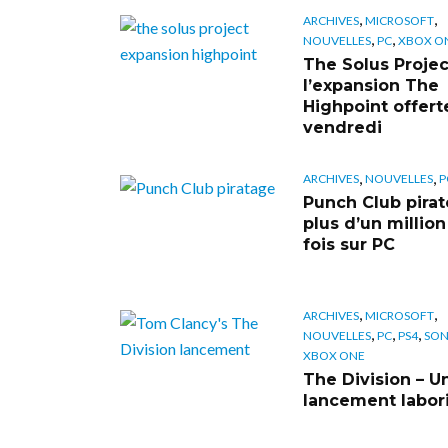
,
,
ARCHIVES
MICROSOFT
,
,
NOUVELLES
PC
XBOX O
The Solus Projec
l’expansion The
Highpoint offert
vendredi
,
,
ARCHIVES
NOUVELLES
P
Punch Club pirat
plus d’un millio
fois sur PC
,
,
ARCHIVES
MICROSOFT
,
,
,
NOUVELLES
PC
PS4
SON
XBOX ONE
The Division – U
lancement labor