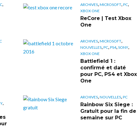
,
,
,
,
C
ARCHIVES
MICROSOFT
PC
XBOX ONE
ReCore | Test Xbox
One
,
,
C
ARCHIVES
MICROSOFT
,
,
,
,
NOUVELLES
PC
PS4
SONY
XBOX ONE
Battlefield 1 :
confirmé et daté
pour PC, PS4 et Xbox
One
,
,
ARCHIVES
NOUVELLES
PC
,
Y
Rainbow Six Siege :
Gratuit pour la fin de
Des
semaine sur PC
our