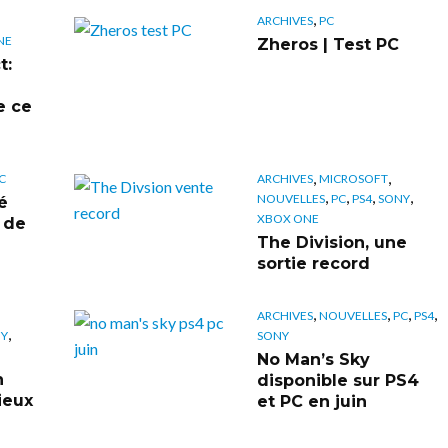
,
ARCHIVES
PC
NE
Zheros | Test PC
t:
e ce
,
,
C
ARCHIVES
MICROSOFT
,
,
,
,
NOUVELLES
PC
PS4
SONY
é
XBOX ONE
n de
The Division, une
sortie record
,
,
,
,
ARCHIVES
NOUVELLES
PC
PS4
,
Y
SONY
No Man’s Sky
n
disponible sur PS4
ieux
et PC en juin