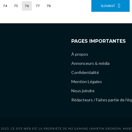
74
75
76
77
78
SUIVANT
PAGES IMPORTANTES
À propos
Annonceurs & média
Confidentialité
Mention Légales
Nous joindre
Rédacteurs / Faites partie de l’é
 2025. CE SITE WEB EST LA PROPRIÉTÉ DE M2 GAMING (MARTIN GRONDIN, MAR