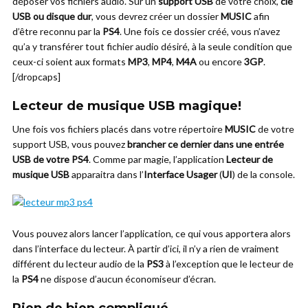
déposer vos fichiers audio. Sur un
support USB
de votre choix,
clé
USB ou disque dur
, vous devrez créer un dossier
MUSIC
afin
d’être reconnu par la
PS4
. Une fois ce dossier créé, vous n’avez
qu’a y transférer tout fichier audio désiré, à la seule condition que
ceux-ci soient aux formats
MP3
,
MP4
,
M4A
ou encore
3GP
.
[/dropcaps]
Lecteur de musique USB magique!
Une fois vos fichiers placés dans votre répertoire
MUSIC
de votre
support USB, vous pouvez
brancher ce dernier dans une entrée
USB de votre PS4
. Comme par magie, l’application
Lecteur de
musique USB
apparaitra dans l’
Interface Usager
(
UI
) de la console.
Vous pouvez alors lancer l’application, ce qui vous apportera alors
dans l’interface du lecteur. À partir d’ici, il n’y a rien de vraiment
différent du lecteur audio de la
PS3
à l’exception que le lecteur de
la
PS4
ne dispose d’aucun économiseur d’écran.