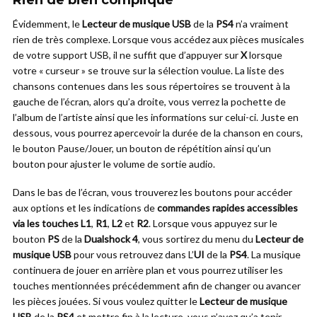
Rien de bien compliqué
Évidemment, le
Lecteur de musique USB
de la
PS4
n’a vraiment
rien de très complexe. Lorsque vous accédez aux pièces musicales
de votre support USB, il ne suffit que d’appuyer sur
X
lorsque
votre « curseur » se trouve sur la sélection voulue. La liste des
chansons contenues dans les sous répertoires se trouvent à la
gauche de l’écran, alors qu’a droite, vous verrez la pochette de
l’album de l’artiste ainsi que les informations sur celui-ci. Juste en
dessous, vous pourrez apercevoir la durée de la chanson en cours,
le bouton Pause/Jouer, un bouton de répétition ainsi qu’un
bouton pour ajuster le volume de sortie audio.
Dans le bas de l’écran, vous trouverez les boutons pour accéder
aux options et les indications de
commandes rapides accessibles
via les touches L1
,
R1
,
L2
et
R2
. Lorsque vous appuyez sur le
bouton
PS
de la
Dualshock 4
, vous sortirez du menu du
Lecteur de
musique USB
pour vous retrouvez dans L’
UI
de la
PS4
. La musique
continuera de jouer en arrière plan et vous pourrez utiliser les
touches mentionnées précédemment afin de changer ou avancer
les pièces jouées. Si vous voulez quitter le
Lecteur de musique
USB
de la
PS4
et mettre fin à la lecture, vous n’avez qu’a tenir