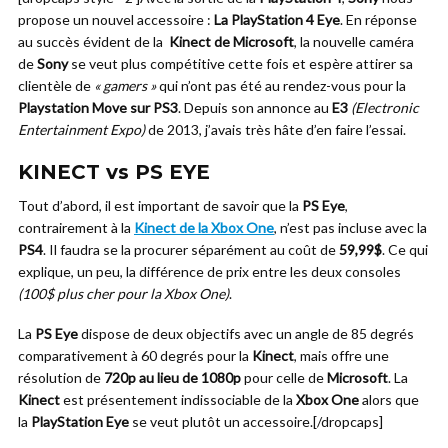
propose un nouvel accessoire :
La PlayStation 4 Eye
. En réponse
au succès évident de la
Kinect de Microsoft
, la nouvelle caméra
de
Sony
se veut plus compétitive cette fois et espère attirer sa
clientèle de
« gamers »
qui n’ont pas été au rendez-vous pour la
Playstation Move sur PS3
. Depuis son annonce au
E3
(Electronic
Entertainment Expo)
de 2013, j’avais très hâte d’en faire l’essai.
KINECT vs PS EYE
Tout d’abord, il est important de savoir que la
PS Eye
,
contrairement à la
Kinect de la Xbox One
, n’est pas incluse avec la
PS4
. Il faudra se la procurer séparément au coût de
59,99$
. Ce qui
explique, un peu, la différence de prix entre les deux consoles
(100$ plus cher pour la Xbox One)
.
La
PS Eye
dispose de deux objectifs avec un angle de 85 degrés
comparativement à 60 degrés pour la
Kinect
, mais offre une
résolution de
720p au lieu de 1080p
pour celle de
Microsoft
. La
Kinect
est présentement indissociable de la
Xbox One
alors que
la
PlayStation Eye
se veut plutôt un accessoire.[/dropcaps]