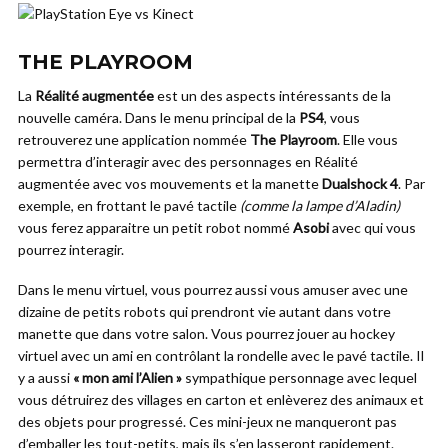
THE PLAYROOM
La
Réalité augmentée
est un des aspects intéressants de la
nouvelle caméra. Dans le menu principal de la
PS4
, vous
retrouverez une application nommée
The Playroom
. Elle vous
permettra d’interagir avec des personnages en Réalité
augmentée avec vos mouvements et la manette
Dualshock 4
. Par
exemple, en frottant le pavé tactile
(comme la lampe d’Aladin)
vous ferez apparaitre un petit robot nommé
Asobi
avec qui vous
pourrez interagir.
Dans le menu virtuel, vous pourrez aussi vous amuser avec une
dizaine de petits robots qui prendront vie autant dans votre
manette que dans votre salon. Vous pourrez jouer au hockey
virtuel avec un ami en contrôlant la rondelle avec le pavé tactile. Il
y a aussi
« mon ami l’Alien »
sympathique personnage avec lequel
vous détruirez des villages en carton et enlèverez des animaux et
des objets pour progressé. Ces mini-jeux ne manqueront pas
d’emballer les tout-petits, mais ils s’en lasseront rapidement.