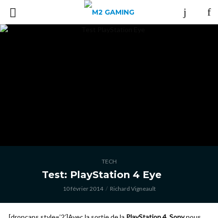
TECH
Test: PlayStation 4 Eye
10 février 2014
Richard Vigneault
[dropcaps style=’2′]Avec la sortie de la
PlayStation 4
,
Sony
nous