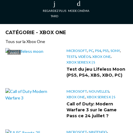
REGARDEZ PLUS
MODE CINÉMA
TARD
CATÉGORIE - XBOX ONE
Tous sur la Xbox One
,
,
,
,
,
MICROSOFT
PC
PS4
PS5
SONY
VIDÉO
,
,
,
TESTS
VIDÉOS
XBOX ONE
XBOX SERIES X | S
Test du jeu Lifeless Moon
(PS5, PS4, XBS, XBO, PC)
,
,
MICROSOFT
NOUVELLES
,
XBOX ONE
XBOX SERIES X | S
Call of Duty: Modern
Warfare 3 sur le Game
Pass ce 24 juillet ?
,
,
MICROSOFT
NINTENDO