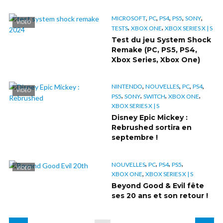
,
,
,
,
,
MICROSOFT
PC
PS4
PS5
SONY
VIDÉO
,
,
TESTS
XBOX ONE
XBOX SERIES X | S
Test du jeu System Shock
Remake (PC, PS5, PS4,
Xbox Series, Xbox One)
,
,
,
,
NINTENDO
NOUVELLES
PC
PS4
VIDÉO
,
,
,
,
PS5
SONY
SWITCH
XBOX ONE
XBOX SERIES X | S
Disney Epic Mickey :
Rebrushed sortira en
septembre !
,
,
,
,
NOUVELLES
PC
PS4
PS5
VIDÉO
,
XBOX ONE
XBOX SERIES X | S
Beyond Good & Evil fête
ses 20 ans et son retour !