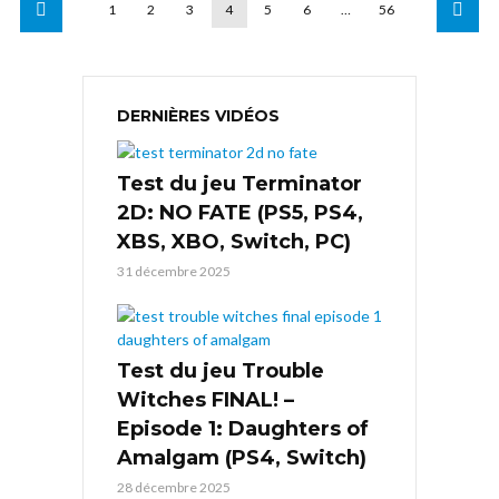
1
2
3
4
5
6
…
56
DERNIÈRES VIDÉOS
Test du jeu Terminator
2D: NO FATE (PS5, PS4,
XBS, XBO, Switch, PC)
31 décembre 2025
Test du jeu Trouble
Witches FINAL! –
Episode 1: Daughters of
Amalgam (PS4, Switch)
28 décembre 2025