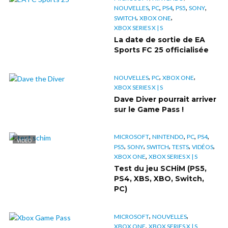
,
,
,
,
,
NOUVELLES
PC
PS4
PS5
SONY
,
,
SWITCH
XBOX ONE
XBOX SERIES X | S
La date de sortie de EA
Sports FC 25 officialisée
,
,
,
NOUVELLES
PC
XBOX ONE
XBOX SERIES X | S
Dave Diver pourrait arriver
sur le Game Pass !
,
,
,
,
MICROSOFT
NINTENDO
PC
PS4
VIDÉO
,
,
,
,
,
PS5
SONY
SWITCH
TESTS
VIDÉOS
,
XBOX ONE
XBOX SERIES X | S
Test du jeu SCHiM (PS5,
PS4, XBS, XBO, Switch,
PC)
,
,
MICROSOFT
NOUVELLES
,
XBOX ONE
XBOX SERIES X | S